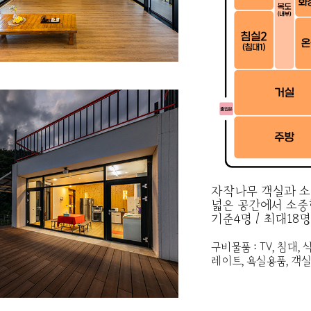
자작나무 객실과 소
넓은 공간에서 소중
기준4명 / 최대18명
구비물품 : TV, 침대
레이트, 욕실용품, 객