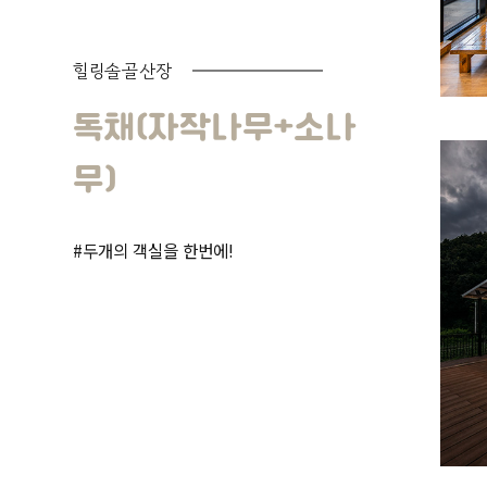
힐링솔골산장
독채(자작나무+소나
무)
#두개의 객실을 한번에!